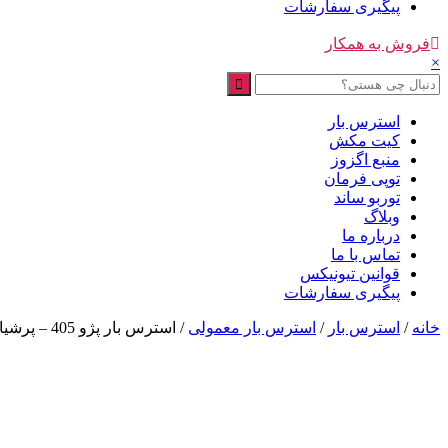
پیگیری سفارشات
فروش به همکار
×
استرس بار
کیت مکش
منبع اگزوز
توپی فرمان
توربو ساند
وبلاگ
درباره ما
تماس با ما
قوانین تیونیکس
پیگیری سفارشات
خانه
/
استرس بار
/
استرس بار معمولی
/ استرس بار پژو 405 – پرشیا – سمند (برند نورا)