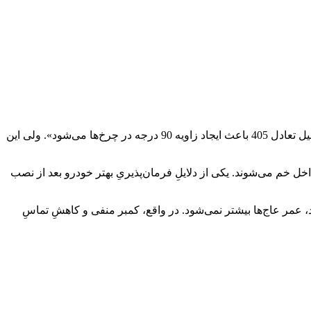
حتی فروشنده‌های معتبر با چند سال سابقه، اطلاعات غلطی درباره خرید استرات بار پژو 405 منتشر می‌کنند. مثلا ممکن است بشنوید که «میل تعادل 405 باعث ایجاد زاویه 90 درجه در چرخ‌ها می‌شود». ولی این
خل خم می‌شوند. یکی از دلایلِ فرمان‌پذیریِ بهتر خودرو بعد از نصب
لام می‌کنند که داشتنِ این قطعه، فرسایش عاج‌ لاستیک‌ها را کمتر می‌کند. ولی اگر زاویه‌ چرخ‌ها 90 درجه بماند، عمر عاج‌ها بیشتر نمی‌شود. در واقع، کمبر منفی و کاهشِ تماسِ