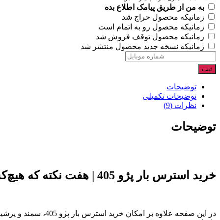
سمند
به من از طریق پیامک اطلاع بده
(برند
زمانیکه محصول حراج شد
نورا)
زمانیکه محصول رو به اتمام است
عدد
زمانیکه محصول توقف فروش شد
زمانیکه نسخه جدید محصول منتشر شد
ثبت
توضیحات
توضیحات تکمیلی
نظرات (9)
توضیحات
خرید استرس بار پژو 405 | هفت نکته که هیچ‌کس به شما نگفته بود