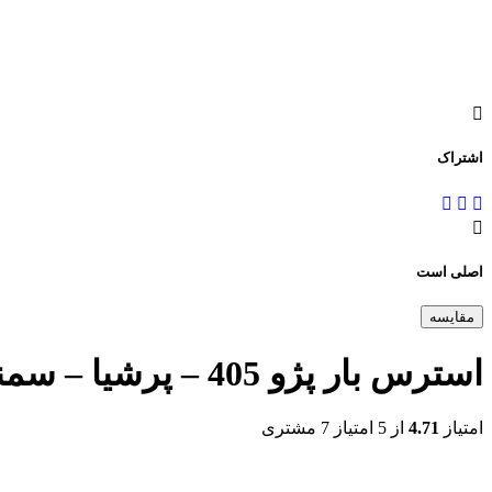
اشتراک
اصلی است
مقایسه
استرس بار پژو 405 – پرشیا – سمند (برند نورا)
امتیاز
4.71
از 5 امتیاز
7
مشتری