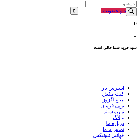
Products
search
ورود و عضویت
0
سبد خرید شما خالی است
استرس بار
کیت مکش
منبع اگزوز
توپی فرمان
توربو ساند
وبلاگ
درباره ما
تماس با ما
قوانین تیونیکس