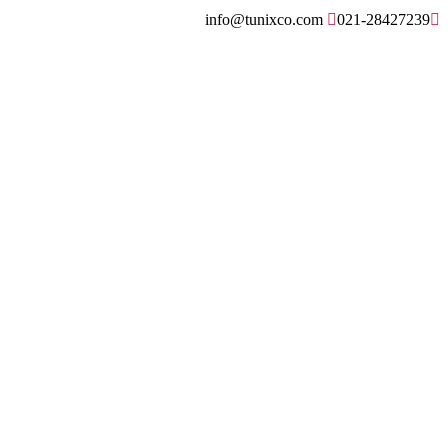
info@tunixco.com
021-28427239