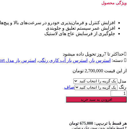
ویژگی محصول
افزایش کنترل و فرمان‌پذیری خودرو در سرعت‌های بالا و پیچ‌ها
افزایش عمر سیستم تعلیق و جلوبندی
جلوگیری از فرسایش عاج های لاستیک
حداکثر تا 7روز تحویل داده میشود
دسته:
استرس بار
,
استرس بار آب کاری رنگی
,
استرس بار مدل super sport
از اين قيمت
2,700,000
تومان
مدل
رنگ
صاف
استرس
بار
افزودن به سبد خرید
پژو
405
-
پرشیا
هر قسط با ترب‌پی:
675,000
تومان
-
۴ قسط ماهانه. بدون سود، چک و ضامن.