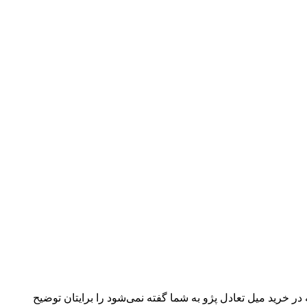
خرید استرس بار پژو 405، سمند و پرشیا، یک راهنمای کامل دریافت می‌کنید. کارشناسان تیونیکس 7 نکته‌ای که در خرید میل تعادل پژو به شما گفته نمی‌شود را برایتان توضیح