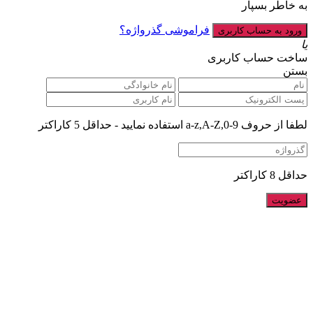
به خاطر بسپار
فراموشی گذرواژه؟
یا
ساخت حساب کاربری
بستن
لطفا از حروف a-z,A-Z,0-9 استفاده نمایید - حداقل 5 کاراکتر
حداقل 8 کاراکتر