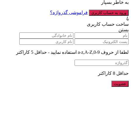
به خاطر بسپار
فراموشی گذرواژه؟
یا
ساخت حساب کاربری
بستن
لطفا از حروف a-z,A-Z,0-9 استفاده نمایید - حداقل 5 کاراکتر
حداقل 8 کاراکتر