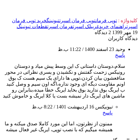
کلیدواژه :
توپی فرمان
توپی فرمان اسپرت
تیونینگ
خرید توپی فرمان
اسپرت
راهنمای خرید
غربیلک اسپرت
فرمان اسپرت
قطعات تیونینگ
19 مهر 1399
2 دیدگاه
دیدگاه کاربران
وحید
23 اسفند 1400 / 11:22 ب.ظ
پاسخ
سلام،دوستان داستانی ک این وسط پیش میاد و دوستان
رونیکس زحمت گفتنش و نکشیدن و یسری نظراتی در محور
منافعشون بیان کردن،توپی ها دارای یک سیم هست ک بوق
اونم مقاومت دیگه ای وجود نداره،اگه اون سیم و وصل کنید
ب ایربگ بوق ندارید بوق بخاید ایربگ خطا میده،بنابراین رو
ماشین های ایربگ دار نمیشه بست یا کلا ایربگ و خاموش کنید
تیونیکس
16 اردیبهشت 1401 / 8:22 ب.ظ
پاسخ
ممنون از نظرتون، اما این مورد کاملا صدق میکنه و ما
همیشه میگیم که با نصب توپی، ایربگ غیر فعال میشه