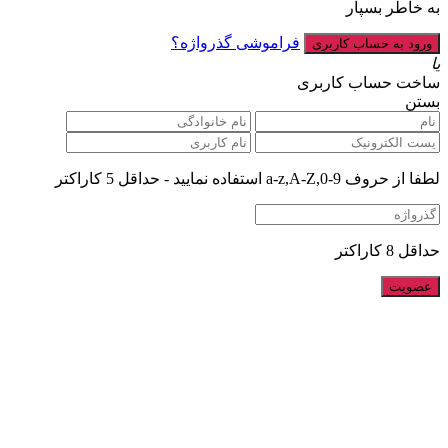
به خاطر بسپار
فراموشی گذرواژه؟
یا
ساخت حساب کاربری
بستن
لطفا از حروف a-z,A-Z,0-9 استفاده نمایید - حداقل 5 کاراکتر
حداقل 8 کاراکتر