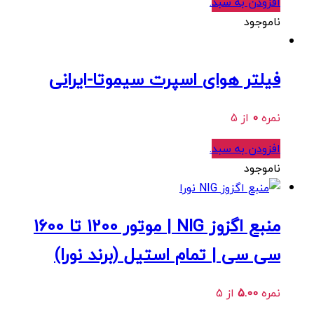
افزودن به سبد
.
ناموجود
فیلتر هوای اسپرت سیموتا-ایرانی
نمره
0
از 5
افزودن به سبد
.
ناموجود
منبع اگزوز NIG | موتور 1200 تا 1600
سی سی | تمام استیل (برند نورا)
نمره
5.00
از 5