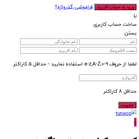
فراموشی گذرواژه؟
یا
ساخت حساب کاربری
بستن
لطفا از حروف a-z,A-Z,0-9 استفاده نمایید - حداقل 5 کاراکتر
حداقل 8 کاراکتر
0