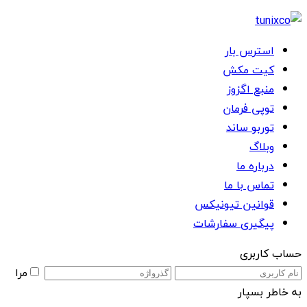
استرس بار
کیت مکش
منبع اگزوز
توپی فرمان
توربو ساند
وبلاگ
درباره ما
تماس با ما
قوانین تیونیکس
پیگیری سفارشات
حساب کاربری
مرا
به خاطر بسپار