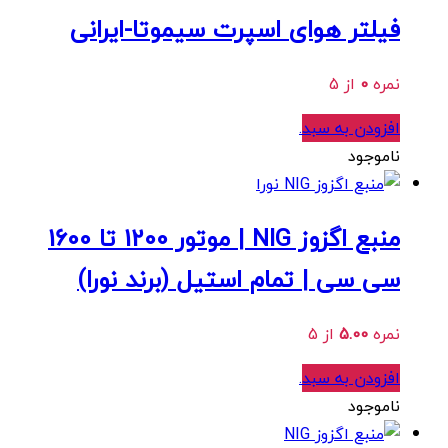
فیلتر هوای اسپرت سیموتا-ایرانی
نمره
0
از 5
افزودن به سبد
.
ناموجود
منبع اگزوز NIG | موتور 1200 تا 1600
سی سی | تمام استیل (برند نورا)
نمره
5.00
از 5
افزودن به سبد
.
ناموجود