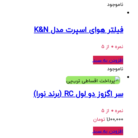
ناموجود
فیلتر هوای اسپرت مدل K&N
نمره
0
از 5
افزودن به سبد
.
ناموجود
هر قسط
275,000
تومان
•
خرید قسطی با ترب‌پی بدون کارمزد
سر اگزوز دو لول RC (برند نورا)
نمره
0
از 5
1,100,000
تومان
افزودن به سبد
.