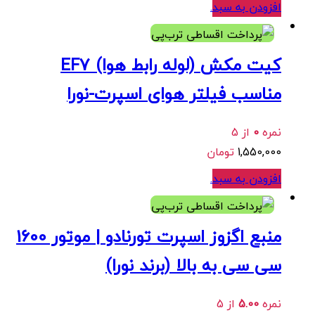
افزودن به سبد
.
هر قسط
387,500
تومان
•
خرید قسطی با ترب‌پی بدون کارمزد
کیت مکش (لوله رابط هوا) EF7
مناسب فیلتر هوای اسپرت-نورا
نمره
0
از 5
1,550,000
تومان
افزودن به سبد
.
هر قسط
475,000
تومان
•
خرید قسطی با ترب‌پی بدون کارمزد
منبع اگزوز اسپرت تورنادو | موتور 1600
سی سی به بالا (برند نورا)
نمره
5.00
از 5