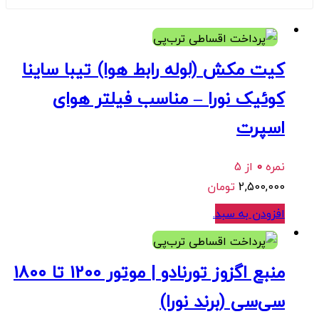
هر قسط
625,000
تومان
•
خرید قسطی با ترب‌پی بدون کارمزد
کیت مکش (لوله رابط هوا) تیبا ساینا
کوئیک نورا – مناسب فیلتر هوای
اسپرت
نمره
0
از 5
2,500,000
تومان
افزودن به سبد
.
ر قسط
437,500
تومان
•
خرید قسطی با ترب‌پی بدون کارمزد
سی‌سی (برند نورا)