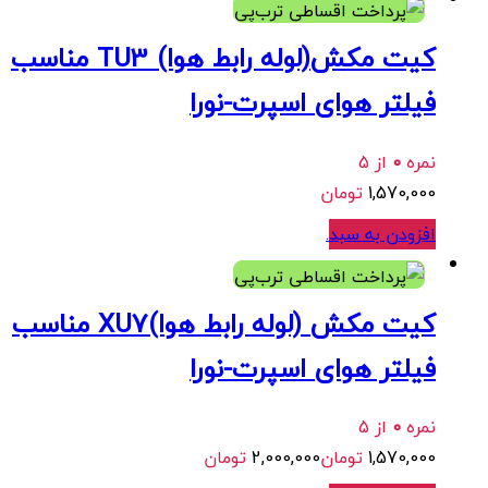
کیت مکش(لوله رابط هوا) TU3 مناسب
فیلتر هوای اسپرت-نورا
نمره
0
از 5
1,570,000
تومان
افزودن به سبد
.
هر قسط
392,500
تومان
•
خرید قسطی با ترب‌پی بدون کارمزد
کیت مکش (لوله رابط هوا)XU7 مناسب
فیلتر هوای اسپرت-نورا
نمره
0
از 5
1,570,000
تومان
2,000,000
تومان