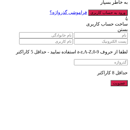
به خاطر بسپار
فراموشی گذرواژه؟
یا
ساخت حساب کاربری
بستن
لطفا از حروف a-z,A-Z,0-9 استفاده نمایید - حداقل 5 کاراکتر
حداقل 8 کاراکتر