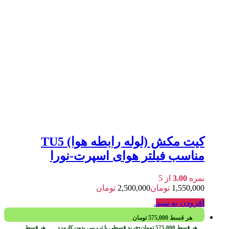
کیت مکش (لوله رابطه هوا) TU5
مناسب فیلتر هوای اسپرت-نورا
نمره
3.00
از 5
1,550,000
تومان
2,500,000
تومان
افزودن به سبد
.
هر قسط
575,000
تومان
هر قسط
575,000
تومان
•
خرید قسطی با ترب‌پی بدون کارمزد
هر قسط