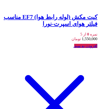
کیت مکش (لوله رابط هوا) EF7 مناسب
فیلتر هوای اسپرت-نورا
نمره
0
از 5
1,550,000
تومان
افزودن به سبد
.