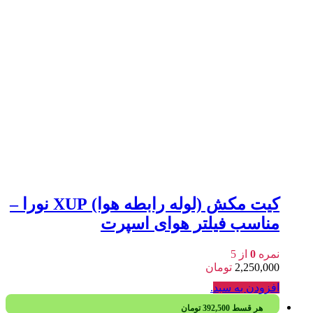
کیت مکش (لوله رابطه هوا) XUP نورا –
مناسب فیلتر هوای اسپرت
نمره
0
از 5
2,250,000
تومان
افزودن به سبد
.
هر قسط
392,500
تومان