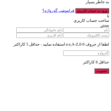
به خاطر بسپار
فراموشی گذرواژه؟
یا
ساخت حساب کاربری
بستن
لطفا از حروف a-z,A-Z,0-9 استفاده نمایید - حداقل 5 کاراکتر
حداقل 8 کاراکتر