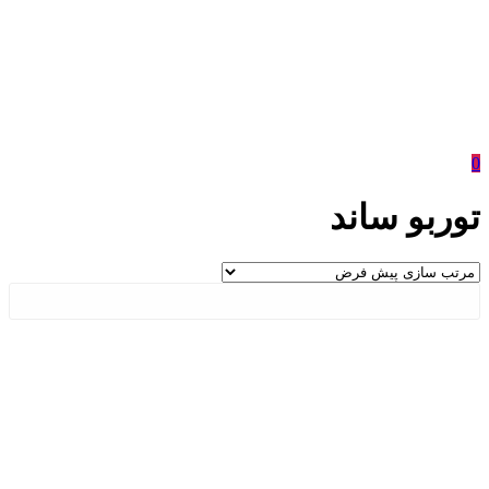
0
توربو ساند