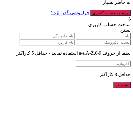
به خاطر بسپار
فراموشی گذرواژه؟
یا
ساخت حساب کاربری
بستن
لطفا از حروف a-z,A-Z,0-9 استفاده نمایید - حداقل 5 کاراکتر
حداقل 8 کاراکتر